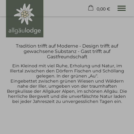
0,00 €
×
24. bis 31. August
Warenkorb ist leer
2 Erwachsene
Tradition trifft auf Moderne - Design trifft auf
gewachsene Substanz - Gast trifft auf
Gastfreundschaft
WOHNEN
Ein Kleinod mit viel Ruhe, Erholung und Natur, im
JAHRESZEITEN
Illertal zwischen den Dörfern Fischen und Schöllang
BEWERTUNGEN
gelegen. In der grünen „Au“.
ANREISE
Eingebettet zwischen grünen Wiesen und Wäldern
nahe der Iller, umgeben von der traumhaften
KONTAKT
Bergkulisse der Allgäuer Alpen, im schönen Allgäu. Die
herrliche Bergwelt und die unverfälschte Natur laden
bei jeder Jahreszeit zu unvergesslichen Tagen ein.
Tel.
+49 8326 384 98 66