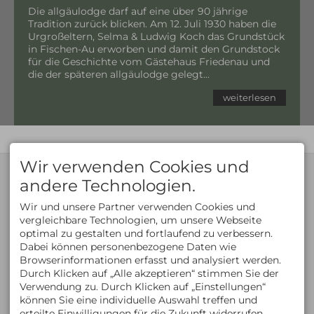
Die allgäulodge darf auf eine über 90 jährige
Tradition zurück blicken. Am 12. Juli 1930 haben die
Urgroßeltern, Selma & Ludwig Koch das Grundstück
in Fischen-Au erworben und damit den Grundstock
für die Geschichte vom Gästehaus Friedenau und
die der späteren allgäulodge gelegt...
weiterlesen
Wir verwenden Cookies und
KONTAKT
andere Technologien.
allgäulodge
Oliver Pillmeier
Illerstraße 10
Wir und unsere Partner verwenden Cookies und
87538 Fischen i. Allgäu
vergleichbare Technologien, um unsere Webseite
DEUTSCHLAND
optimal zu gestalten und fortlaufend zu verbessern.
Tel.
+49 8326 384 98 66
Dabei können personenbezogene Daten wie
Fax +49 8326 384 98 63
Mobil
+49 171 355 20 70
Browserinformationen erfasst und analysiert werden.
kontakt@allgaeulodge.de
Durch Klicken auf „Alle akzeptieren“ stimmen Sie der
TRUSTYOU
HOLIDAYCHECK
Verwendung zu. Durch Klicken auf „Einstellungen“
können Sie eine individuelle Auswahl treffen und
erteilte Einwilligungen für die Zukunft widerrufen.